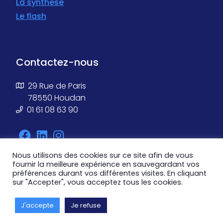
La synthèse
Le flash
Contactez-nous
29 Rue de Paris
78550 Houdan
01 61 08 63 90
Nous utilisons des cookies sur ce site afin de vous
fournir la meilleure expérience en sauvegardant vos
préférences durant vos différentes visites. En cliquant
sur "Accepter", vous acceptez tous les cookies.
© CBP – CE 2026
Mentions légales
J'accepte
Je refuse
Pilot'in